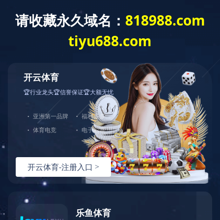
乐鱼注册_乐鱼（中国）
今天是
欢迎访问乐鱼注册_乐鱼（中国） 网站！