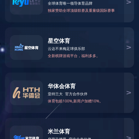
企业理念
文化活动
集团视频
乐鱼注册_乐鱼（中国） 
来源：党委办公室 编辑：
为深入学习宣传贯彻党的二十大精神，弘扬优秀传统
建投投资集团有限公司开展“我们的节日·元宵传统民俗文
次活动。