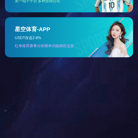
下一步，乐鱼注册_乐鱼（中国） 将继续创新形式
主题活动，引导干部职工丰富道德体验、增进道德情感
创新为动力，勇担当、快发展，展现新时期乐鱼注册_乐
革向纵深发展贡献力量。