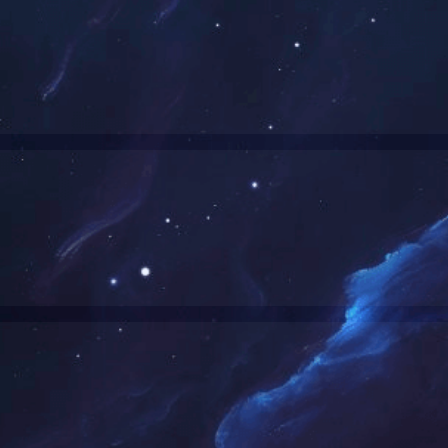
投标业务
融资助力文博中心项目稳步推进
来源：本站 编辑：admin 发布日期：2019-12-09 15:46:50 点击数：102466
是融资管理部重点融资项目。自项目上马以来，我部门积极与多
年。目前，根据项目建设进度需求，共到位资金8.96亿元，其中，
基本完工，计划2020年上半年竣工，自开工以来累计完成投资1