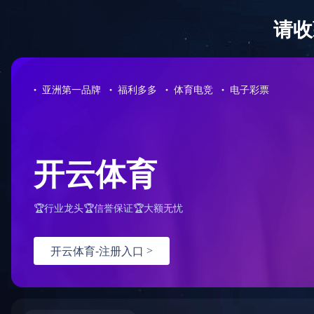
乐鱼注册_乐鱼（中国）
今天是
欢迎访问乐鱼注册_乐鱼（中国） 网站！