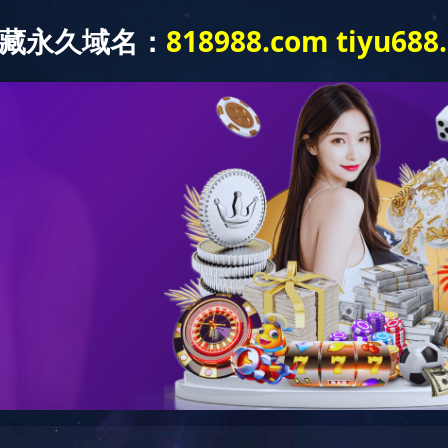
乐鱼注册_
乐鱼注册_
集团概况
业务工作
乐鱼（中
乐鱼（中
国）
国）