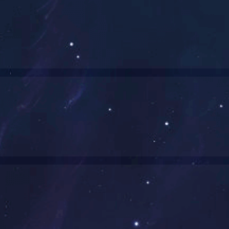
郑州盛之荣置业有限公司
5月30日，由乐鱼注册_乐鱼（中国） 、河南豫发集团有
屋租赁；物业服务；商务信息咨询服务；商业运营管理；
设总经办、开发部、成本招采合约部、设计部、工程部、
历的人员占职工总人数的95%以上。在公司领导的带领
具有雄厚的资金实力和高度专业化的项目开发管理能力，
州市重点建设项目，位于新密市曲梁镇产业集聚区，总占地
采光，户户见景，环顾郑南，世界如此，曲梁仅此。蓝山