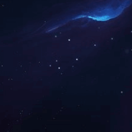
把本文分享给您的朋友：
上一篇：
郑州紫藤公馆置业有限公司
下一篇：
河南涌泉资产管理有限公司