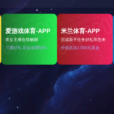
、对景墙等，定制诗意境界。
，将社区打造为进退有度、自然和谐的美好家园。蓝山公馆
息的人居环境，也为郑南区域营造了首个极致英伦经典褐
造价值，为员工创造机遇”的企业使命，以推进建筑应用
产，为建设现代化、生态化的园林城市做出更大的贡献。