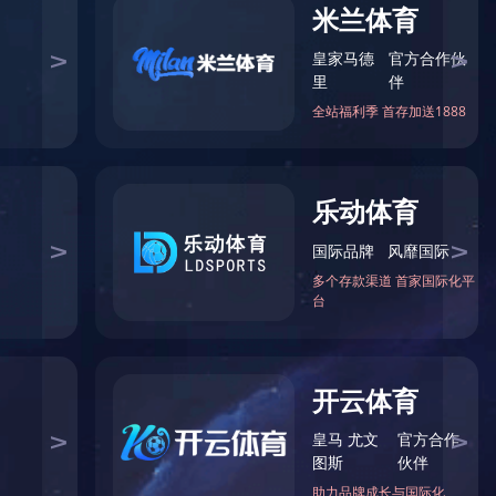
乐鱼注册_乐鱼（中国）
>
子公司
限公司两方共同出资，注册资本5000万元。公
养老服务；特色文化产业、园区基础设施建
营销部、财务部和综合部，共有40名职工，
下，各部门通力合作，相互协调，初步形成了
是河南省房地产届的一支具有强烈的社会责
200余亩，分两期开发。内部规划11栋墅
公馆引入现代居住理念，定制景观会客厅、