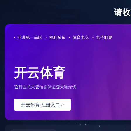
乐鱼注册_乐鱼（中国）
今天是
欢迎访问乐鱼注册_乐鱼（中国） 网站！