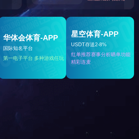
采撷英格兰纯正褐石血统，融合东方美学气
石建筑社区。
技术、改善城市生态环境和提高居民生活质量