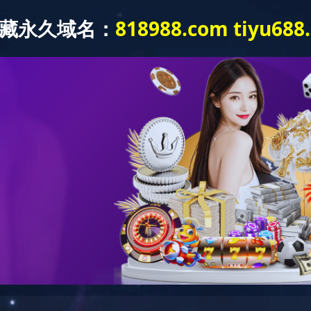
乐鱼注册_
乐鱼注册_
集团概况
业务工作
乐鱼（中
乐鱼（中
国）
国）