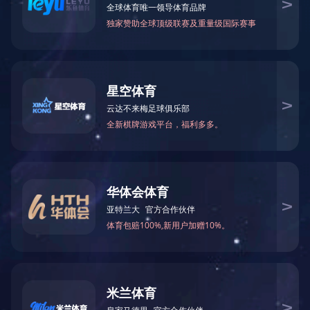
企业理念
文化活动
集团视频
献爱心为健康鼓劲，奉热血为生命加油
乐鱼注册_乐鱼（中国） 组织开展文明交通志愿服务活动
我们的节日·端午
乐鱼注册_乐鱼（中国） 举办“践行社会主义核心价值观”主题
乐鱼注册_乐鱼（中国） 举办2015年度消防安全培训
乐鱼注册_乐鱼（中国） 举办2015年度第一期教育培训
乐鱼注册_乐鱼（中国） 举行庆“五一”健步走比赛活动
中秋欢聚情意浓 月饼DIY欢乐多