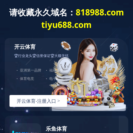
乐鱼注册_乐鱼（中国）
今天是
欢迎访问乐鱼注册_乐鱼（中国） 网站！