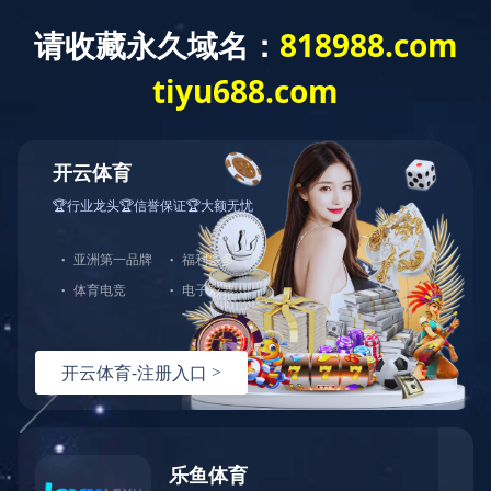
乐鱼注册_乐鱼（中国）
今天是
欢迎访问乐鱼注册_乐鱼（中国） 网站！