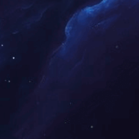
达了《中共中央纪委关于做好2026年元旦春节期间正风
报，对全体党员干部进行了节前廉政提醒谈话，引导党员
规接受宴请，有的违规收受礼品礼金，有的违规使用公务
、不收敛、不收手的典型，反映出“四风”问题具有顽固
律底线。
集，民俗活动集中，既是“四风”问题与腐败现象的高发时
拒腐防变的思想根基，始终以习近平新时代中国特色社会
，不踩红线，永葆清正廉洁的政治本色。
洁防线。要深入学习贯彻党章党规党纪和廉洁自律各项规
，始终保持清正廉洁的政治本色；二是严守纪律规矩，规
接受宴请、旅游、娱乐等活动安排，严禁借节日之机公款