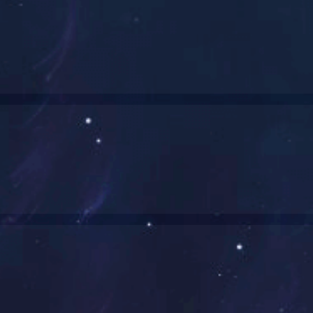
中国）
乐
注册_乐鱼（中国） 召开元旦春节节前廉政
来源：本站 编辑：申俊超 发布日期：2025-12-31 11:14:06 点击数：1409
。为进一步严明纪律，深入贯彻中央八项规定精神，巩固
中国） 组织召开2026年元旦春节节前廉政谈话会，公司