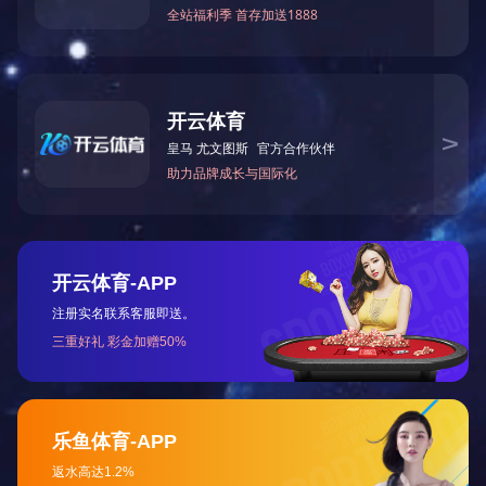
为深入学习贯彻习近平新时代
建投党委联合党支部先后组织
皖苏区首府革命烈士陵园、许

子乐鱼注册_乐鱼（中国）
乐鱼注册_乐鱼（中
10月10日至12日，乐鱼注
股份有限公司就通讯管线业务开
谈交流，杭州市地下管道开发

子乐鱼注册_乐鱼（中国）
郑博4D影院 为公司
“原来这就是黑洞呀”、“影片的
位于郑州博物馆二楼的4D影