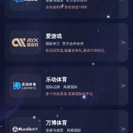
喜报！郑州建投工程咨询有限公司获得建筑和市政
11月28日，中国工程咨询协会发布2024年第17号公告，公布了20
专业甲级资信评价，工程咨询单位资信评价等级实现新跨越。公司自成立

子乐鱼注册_乐鱼（中国）

2024-11-29

1395
“传承红旗渠精神 凝
为深入学习贯彻党的二十届三中
干部及职工赴河南林州，开展
苦奋斗的典范，蕴含着深厚的

子乐鱼注册_乐鱼（中国）
联合党支部组织开展“